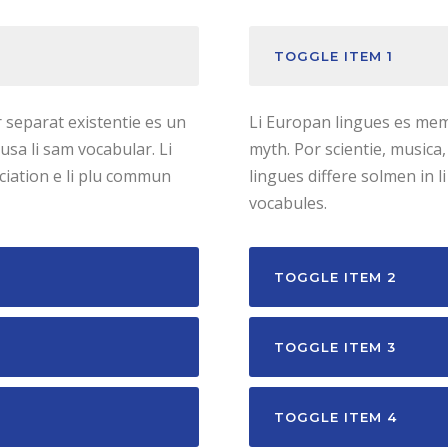
TOGGLE ITEM 1
 separat existentie es un
Li Europan lingues es memb
 usa li sam vocabular. Li
myth. Por scientie, musica,
nciation e li plu commun
lingues differe solmen in 
vocabules.
TOGGLE ITEM 2
TOGGLE ITEM 3
TOGGLE ITEM 4