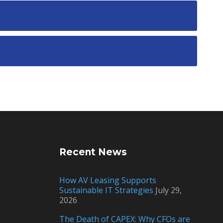
Recent News
How AV Leasing Supports
Sustainable IT Strategies
July 29,
2026
The Death of CAPEX: Why CFOs are