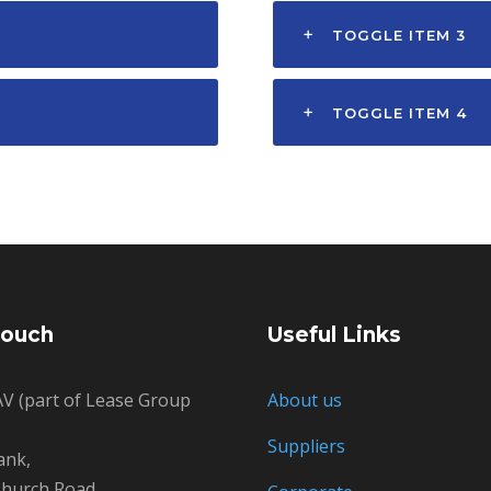
TOGGLE ITEM 3
TOGGLE ITEM 4
Touch
Useful Links
V (part of Lease Group
About us
Suppliers
ank,
hurch Road,