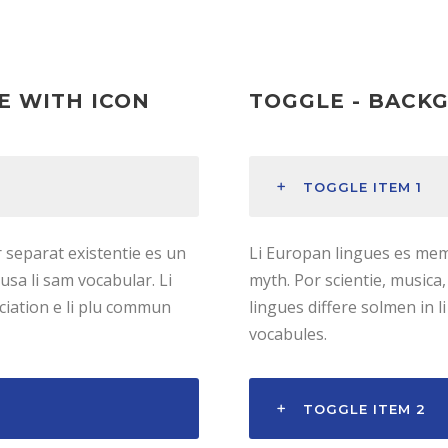
E WITH ICON
TOGGLE - BACK
TOGGLE ITEM 1
 separat existentie es un
Li Europan lingues es memb
 usa li sam vocabular. Li
myth. Por scientie, musica,
nciation e li plu commun
lingues differe solmen in 
vocabules.
TOGGLE ITEM 2