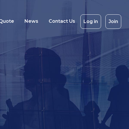
 Quote
News
Contact Us
Log in
Join