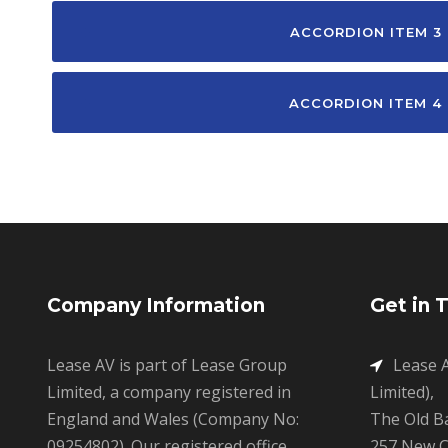
ACCORDION ITEM 3
ACCORDION ITEM 4
Company Information
Get in 
Lease AV is part of Lease Group
Lease A
Limited, a company registered in
Limited),
England and Wales (Company No:
The Old B
09254802). Our registered office
257 New C