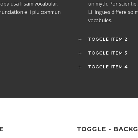
uropa usa li sam vocabular.
un myth. Por scientie,
onunciation e li plu commun
Li lingues differe sol
vocabules.
TOGGLE ITEM 2
TOGGLE ITEM 3
TOGGLE ITEM 4
E
TOGGLE - BACK